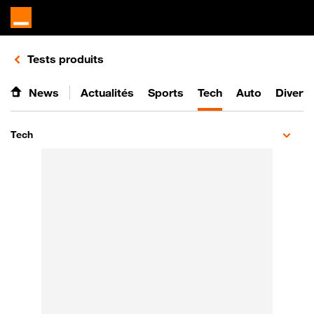
Retours vers le listing de vidéos de la catégorie
Tests produits
News
Actualités
Sports
Tech
Auto
Divert
Tech