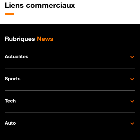
Liens commerciaux
Plan de site
Rubriques
News
Actualités
Sports
Tech
Auto