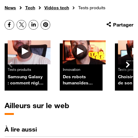
News
Tech
Vidéos tech
Tests produits
Facebook
X
LinkedIn
Pinterest
Partager
Autres vidéos
Tests produits
Innovation
Tests produ
Samsung Galaxy
Des robots
Choisir s
: comment régler
humanoïdes
de son : l
le problème
télécommandés
éviter av
d'empreinte
réussissent des
digitale avec une
opérations
Ailleurs sur le web
protection
chirurgicales sur
d'écran
des animaux
vivants
À lire aussi