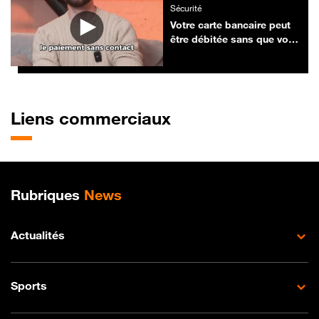
Sécurité
Votre carte bancaire peut
être débitée sans que vous
le sachiez : voici comment
éviter le piège du « ghost
tapping »
Liens commerciaux
Plan de site
Rubriques
News
Actualités
Sports