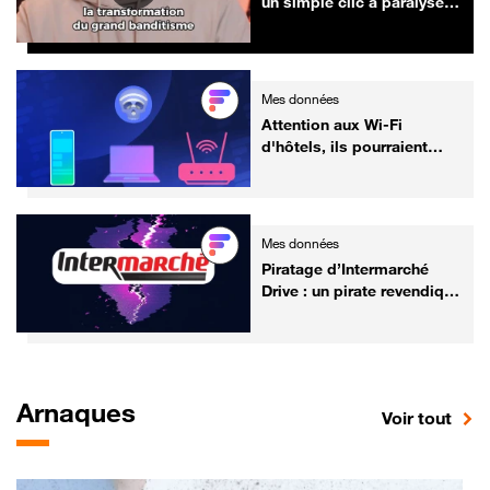
un simple clic a paralysé
350 000 Français avant
Noël
Mes données
Attention aux Wi-Fi
d'hôtels, ils pourraient
bien servir à voler vos
données, selon Microsoft
Mes données
Piratage d’Intermarché
Drive : un pirate revendique
1,39 million de données
clients volés
Arnaques
sur 
Voir tout