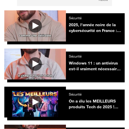
Publicité
Sécurité
2025, l'année noire de la
cybersécurité en France :
France Travail, santé, tout y
est passé
Sécurité
Windows 11 : un antivirus
est-il vraiment nécessaire
sur votre PC ?
Sécurité
On a élu les MEILLEURS
produits Tech de 2025 !
Frandroid Awards