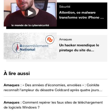
Sécurité
Attention, ce malware
transforme votre iPhone et
Android en mouchard
Arnaques
Un hacker revendique le
piratage du site du
Rassemblement National,
le compte X de Marine Le
Pen également visé : voici
ce que l’on sait
À lire aussi
Arnaques
:
« Des années d’économies, envolées » : Coinkite
reconnaît l’ampleur du désastre Coldcard après quatre jours
de piratage Bitcoin
Arnaques
:
Comment repérer les faux sites de téléchargement
de logiciels Windows ?