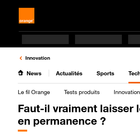
Retours vers le listing de vidéos de la catégorie
Innovation
News
Actualités
Sports
Tec
Le fil Orange
Tests produits
Innovation
Faut-il vraiment laisser 
en permanence ?