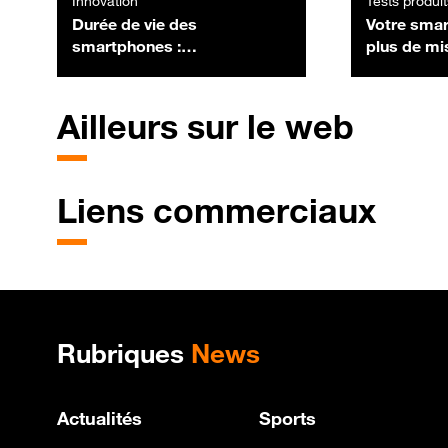
Innovation
Tests produit
Durée de vie des
Votre smar
smartphones :
plus de mis
l'obsolescence programmée
vous le ch
appartient-elle au passé ?
Ailleurs sur le web
Liens commerciaux
Plan de site
Rubriques
News
Actualités
Sports