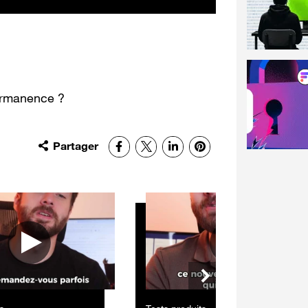
permanence ?
Partager
Facebook
X
LinkedIn
Pinterest