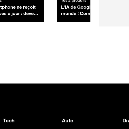
s
Tests produits
tphone ne reçoit
L'IA de Google agace tout le
es à jour : devez-
monde ! Comment s'en
anger ?
débarrasser ?
Tech
Auto
Di