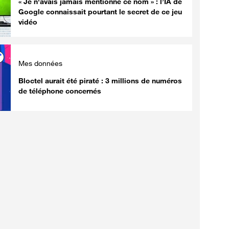
« Je n'avais jamais mentionné ce nom » : l’IA de
Google connaissait pourtant le secret de ce jeu
vidéo
Mes données
Bloctel aurait été piraté : 3 millions de numéros
de téléphone concernés
Tests produits
Innovation
PC portable : comment
Des robots 
utiliser l'outil caché de
télécommand
Windows pour tester l'usure
des opératio
de votre batterie
sur des anim