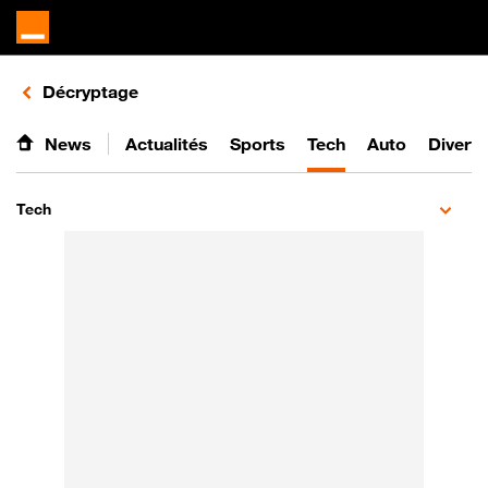
Retours vers le listing d'articles de la catégorie
Décryptage
News
Actualités
Sports
Tech
Auto
Divert
Tech