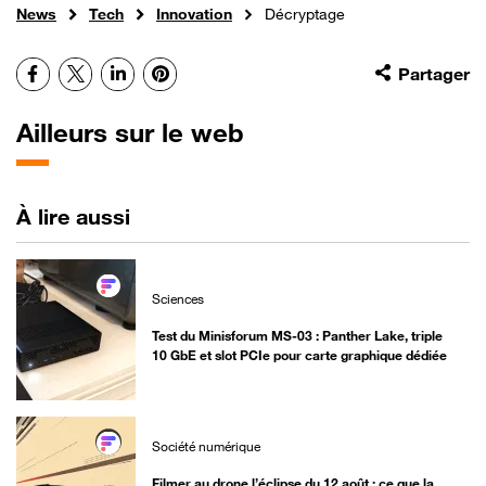
News
Tech
Innovation
Décryptage
Facebook
X
LinkedIn
Pinterest
Partager
Ailleurs sur le web
À lire aussi
Sciences
Test du Minisforum MS-03 : Panther Lake, triple
10 GbE et slot PCIe pour carte graphique dédiée
Société numérique
Filmer au drone l’éclipse du 12 août : ce que la