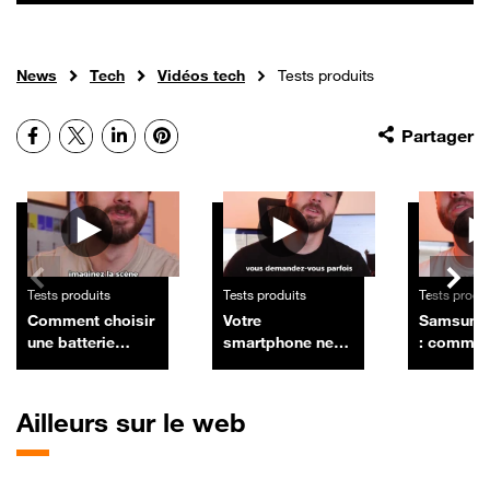
News
Tech
Vidéos tech
Tests produits
Facebook
X
LinkedIn
Pinterest
Partager
Autres vidéos
Tests produits
Tests produits
Tests produ
Comment choisir
Votre
Samsung 
une batterie
smartphone ne
: commen
externe (Power
reçoit plus de
le probl
Bank) :
mises à jour :
d'emprei
puissance, ports
devez-vous le
digitale 
Ailleurs sur le web
et normes de
changer ?
protectio
charge ?
d'écran