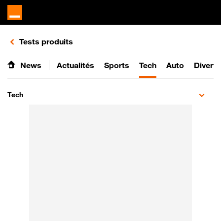
Retours vers le listing de vidéos de la catégorie
Tests produits
News
Actualités
Sports
Tech
Auto
Divert
Tech