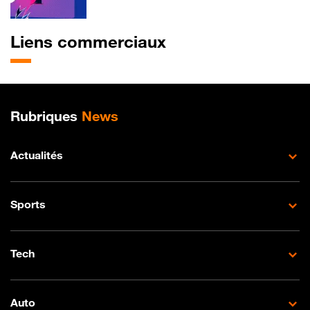
Liens commerciaux
Plan de site
Rubriques
News
Actualités
Sports
Tech
Auto