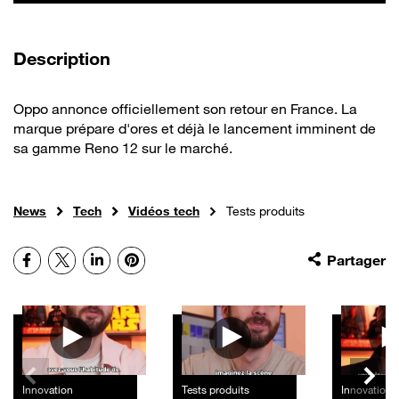
de la vidéo
Description
Oppo annonce officiellement son retour en France. La
marque prépare d'ores et déjà le lancement imminent de
sa gamme Reno 12 sur le marché.
News
Tech
Vidéos tech
Tests produits
Facebook
X
LinkedIn
Pinterest
Partager
Autres vidéos
Innovation
Tests produits
Innovation