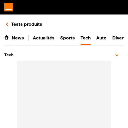
Retours vers le listing de vidéos de la catégorie
Tests produits
News
Actualités
Sports
Tech
Auto
Divert
Tech