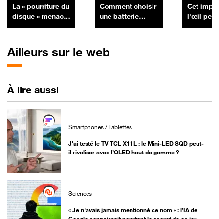
La « pourriture du
Comment choisir
Cet impl
disque » menace
une batterie
l'œil peu
de détruire
externe (Power
la lecture
définitivement
Bank) :
aveugles, 
vos collections
puissance, ports
arrive en
Ailleurs sur le web
de CD et DVD
et normes de
charge ?
À lire aussi
Smartphones / Tablettes
J'ai testé le TV TCL X11L : le Mini-LED SQD peut-
il rivaliser avec l’OLED haut de gamme ?
Sciences
« Je n'avais jamais mentionné ce nom » : l’IA de
Google connaissait pourtant le secret de ce jeu