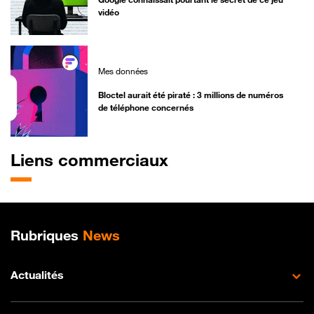
vidéo
Mes données
Bloctel aurait été piraté : 3 millions de numéros
de téléphone concernés
Liens commerciaux
Plan de site
Rubriques
News
Actualités