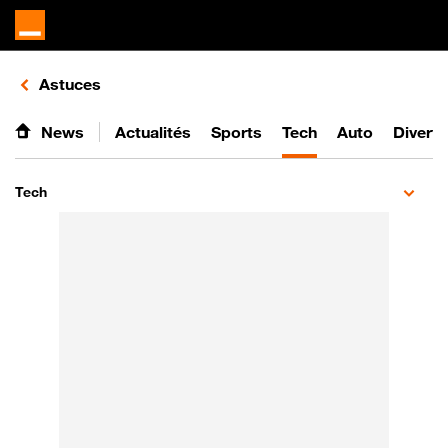
Retours vers le listing d'articles de la catégorie
Astuces
News
Actualités
Sports
Tech
Auto
Divert
Tech