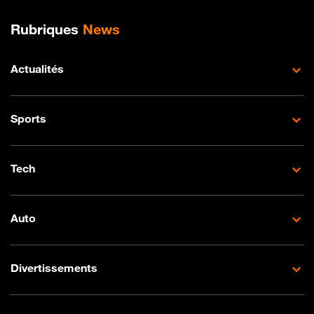
Plan de site
Rubriques
News
Actualités
Sports
Tech
Auto
Divertissements