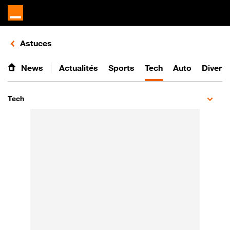
Retours vers le listing d'articles de la catégorie
Astuces
News
Actualités
Sports
Tech
Auto
Divert
Tech