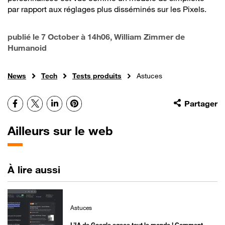
par rapport aux réglages plus disséminés sur les Pixels.
publié le
7 October à 14h06
, William Zimmer de
Humanoid
News
Tech
Tests produits
Astuces
Facebook
X
LinkedIn
Pinterest
Partager
Ailleurs sur le web
À lire aussi
Astuces
L’IA de Google agace tout le monde ! Comment