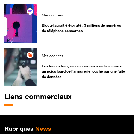
Mes données
Bloctel aurait été piraté : 3 millions de numéros
de téléphone concernés
Mes données
Les tireurs français de nouveau sous la menace :
un poids lourd de l’armurerie touché par une fuite
de données
Liens commerciaux
Plan de site
Rubriques
News