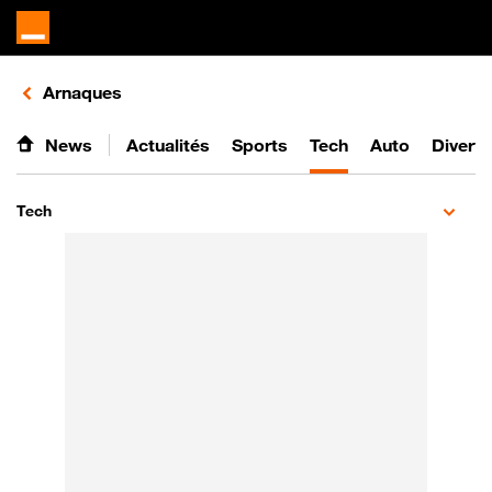
Retours vers le listing d'articles de la catégorie
Arnaques
News
Actualités
Sports
Tech
Auto
Divert
Tech