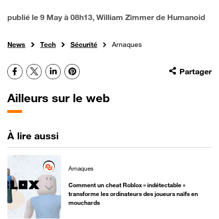
publié le
9 May à 08h13
, William Zimmer de Humanoid
News
Tech
Sécurité
Arnaques
Facebook
X
LinkedIn
Pinterest
Partager
Ailleurs sur le web
À lire aussi
Arnaques
Comment un cheat Roblox « indétectable »
transforme les ordinateurs des joueurs naïfs en
mouchards