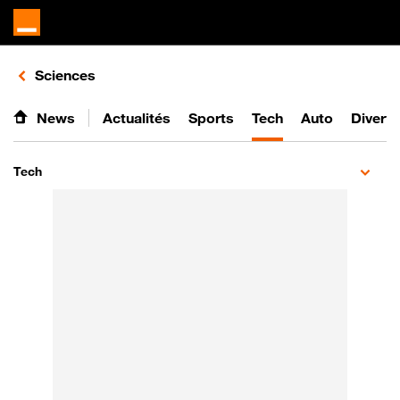
Retours vers le listing d'articles de la catégorie
Sciences
News
Actualités
Sports
Tech
Auto
Divert
Tech