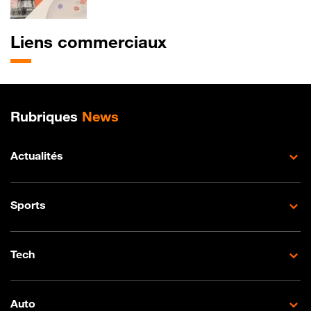
Liens commerciaux
Plan de site
Rubriques
News
Actualités
Sports
Tech
Auto