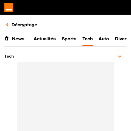
Retours vers le listing d'articles de la catégorie
Décryptage
News
Actualités
Sports
Tech
Auto
Divert
Tech