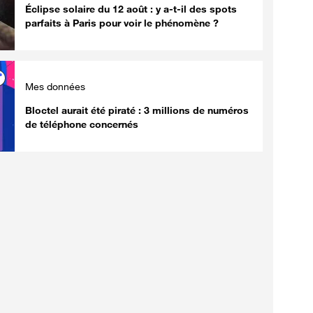
Éclipse solaire du 12 août : y a-t-il des spots
parfaits à Paris pour voir le phénomène ?
Mes données
Bloctel aurait été piraté : 3 millions de numéros
de téléphone concernés
Innovation
Tests produits
Comment la technologie
Smartphone 
GaN a divisé par deux la
microSD : c
taille des chargeurs de nos
de l'espace s
smartphones et ordinateurs