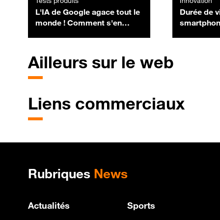
Tests produits
Innovation
L'IA de Google agace tout le
Durée de v
monde ! Comment s'en
smartphon
débarrasser ?
l'obsoles
appartient
Ailleurs sur le web
Liens commerciaux
Plan de site
Rubriques
News
Actualités
Sports