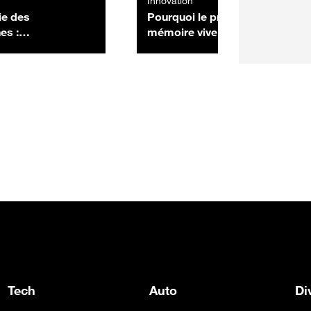
Innovation
ie des
Pourquoi le prix de la
es :
mémoire vive s’envole : la
cence programmée
crise de 1988 nous éclaire
-elle au passé ?
sur ce qui nous attend
Tech
Auto
Di