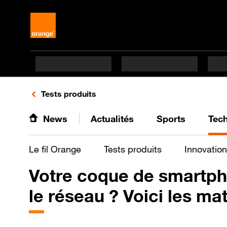
Retours vers le listing de vidéos de la catégorie
Tests produits
News
Actualités
Sports
Tec
Le fil Orange
Tests produits
Innovation
Votre coque de smartph
le réseau ? Voici les mat