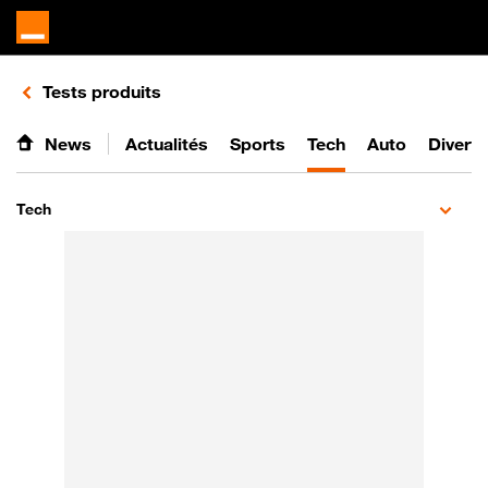
Retours vers le listing de vidéos de la catégorie
Tests produits
News
Actualités
Sports
Tech
Auto
Divert
Tech