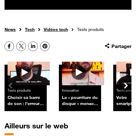
News
Tech
Vidéos tech
Tests produits
Facebook
X
LinkedIn
Pinterest
Partager
Autres vidéos
Tests produits
Innovation
Tests produ
Choisir sa barre
La « pourriture du
Votre
de son : l'erreur à
disque » menace
smartpho
éviter avec sa TV
de détruire
reçoit pl
définitivement
mises à j
vos collections
devez-vou
Ailleurs sur le web
de CD et DVD
changer 