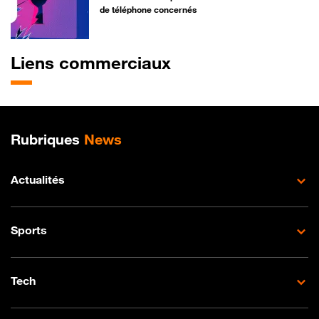
de téléphone concernés
Liens commerciaux
Plan de site
Rubriques
News
Actualités
Sports
Tech