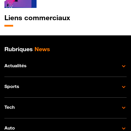
Liens commerciaux
Plan de site
Rubriques
News
Actualités
Sports
Tech
Auto