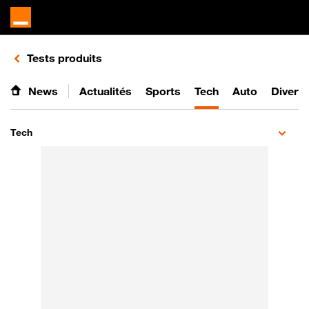
Retours vers le listing de vidéos de la catégorie
Tests produits
News
Actualités
Sports
Tech
Auto
Divert
Tech