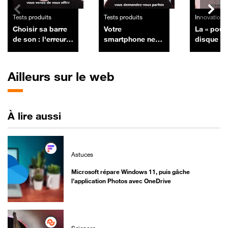
Tests produits
Tests produits
Innovation
Choisir sa barre
Votre
La « pour
de son : l'erreur à
smartphone ne
disque »
éviter avec sa TV
reçoit plus de
de détrui
mises à jour :
définitiv
devez-vous le
vos colle
Ailleurs sur le web
changer ?
de CD et
À lire aussi
Astuces
Microsoft répare Windows 11, puis gâche
l’application Photos avec OneDrive