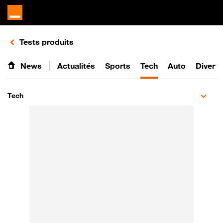
Retours vers le listing de vidéos de la catégorie
Tests produits
News
Actualités
Sports
Tech
Auto
Divert
Tech