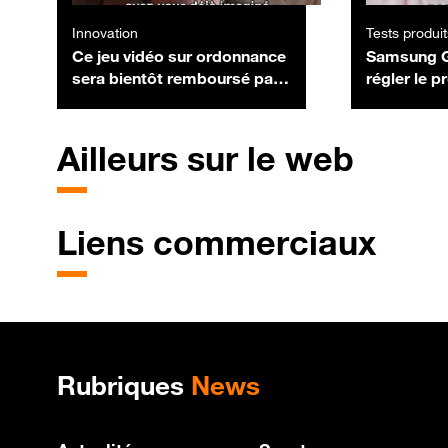
Innovation
Tests produit
Ce jeu vidéo sur ordonnance
Samsung G
sera bientôt remboursé par
régler le 
l'Assurance Maladie
d'empreint
une protec
Ailleurs sur le web
Liens commerciaux
Plan de site
Rubriques
News