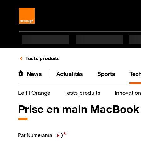
Retours vers le listing de vidéos de la catégorie
Tests produits
News
Actualités
Sports
Tec
Le fil Orange
Tests produits
Innovation
Prise en main MacBook A
Par
Numerama