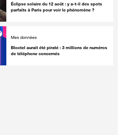
Éclipse solaire du 12 août : y a-t-il des spots
parfaits à Paris pour voir le phénomène ?
Mes données
Bloctel aurait été piraté : 3 millions de numéros
de téléphone concernés
Innovation
Innovation
Durée de vie des
Souveraineté
smartphones :
Orange renf
l'obsolescence programmée
l'hébergeme