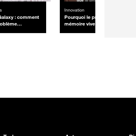
s
Innovation
alaxy : comment
Pourquoi le prix de la
problème
mémoire vive s’envole : la
e digitale avec
crise de 1988 nous éclaire
tion d'écran
sur ce qui nous attend