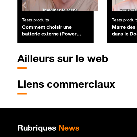
Tests produits
Tests produit
Comment choisir une
Marre des 
batterie externe (Power
dans le Do
Bank) : puissance, ports et
Voici comm
normes de charge ?
Ailleurs sur le web
Liens commerciaux
Plan de site
Rubriques
News