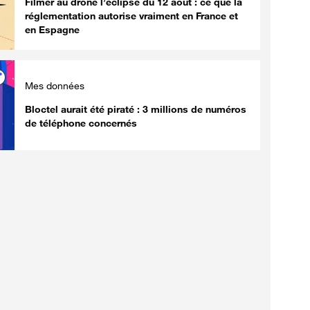
Filmer au drone l’éclipse du 12 août : ce que la
réglementation autorise vraiment en France et
en Espagne
Mes données
Bloctel aurait été piraté : 3 millions de numéros
de téléphone concernés
Tests produits
Innovation
Smartphone plein sans port
La Banque ce
microSD : comment libérer
européenne 