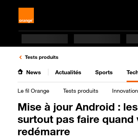
Retours vers le listing de vidéos de la catégorie
Tests produits
News
Actualités
Sports
Tec
Le fil Orange
Tests produits
Innovation
Mise à jour Android : les
surtout pas faire quand
redémarre