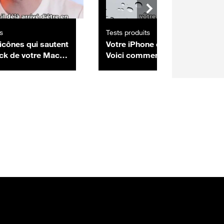
s
Tests produits
icônes qui sautent
Votre iPhone est mouillé ?
ck de votre Mac ?
Voici comment le sécher en
ent les bloquer
toute sécurité