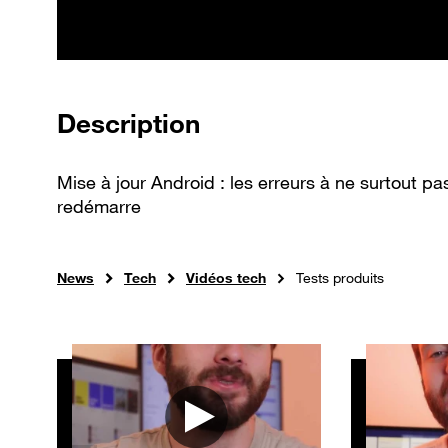
de la vidéo
Description
Mise à jour Android : les erreurs à ne surtout p
redémarre
News
Tech
Vidéos tech
Tests produits
Autres vidéos