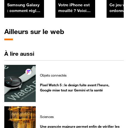
Samsung Galaxy
Votre iPhone est
Ce jeu vi
: comment régler
mouillé ? Voici
ordonnan
le problème
comment le
bientôt
d'empreinte
sécher en toute
rembours
digitale avec une
sécurité
l'Assura
Ailleurs sur le web
protection
Maladie
d'écran
À lire aussi
Objets connectés
Pixel Watch 5 : le design fuite avant l’heure,
Google mise tout sur Gemini et la santé
Sciences
Une avancée majeure permet enfin de vérifier les