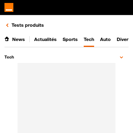
Retours vers le listing de vidéos de la catégorie
Tests produits
News
Actualités
Sports
Tech
Auto
Divert
Tech