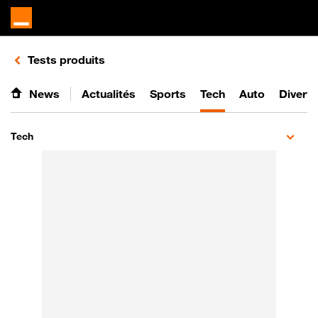
Retours vers le listing de vidéos de la catégorie
Tests produits
News
Actualités
Sports
Tech
Auto
Divert
Tech