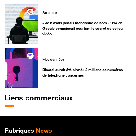
Sciences
« Je n'avais jamais mentionné ce nom » : l’IA de
Google connaissait pourtant le secret de ce jeu
vidéo
Mes données
Bloctel aurait été piraté : 3 millions de numéros
de téléphone concernés
Liens commerciaux
Plan de site
Rubriques
News