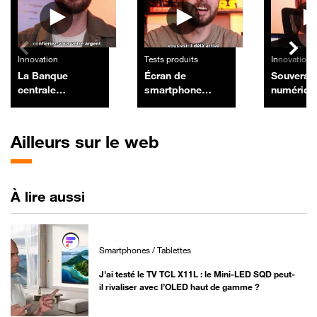
Innovation
Tests produits
Innovation
La Banque
Écran de
Souverai
centrale
smartphone
numériqu
européenne lance
illisible au soleil :
Orange r
un ultimatum aux
les astuces
l'héberg
banques pour se
simples pour
France av
Ailleurs sur le web
protéger de l'IA
retrouver une
nouveaux
bonne visibilité
centers
À lire aussi
Smartphones / Tablettes
J'ai testé le TV TCL X11L : le Mini-LED SQD peut-
il rivaliser avec l’OLED haut de gamme ?