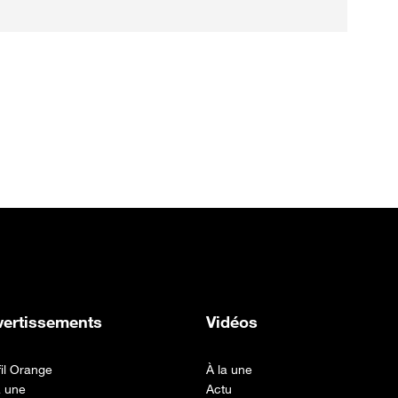
vertissements
Vidéos
fil Orange
À la une
a une
Actu