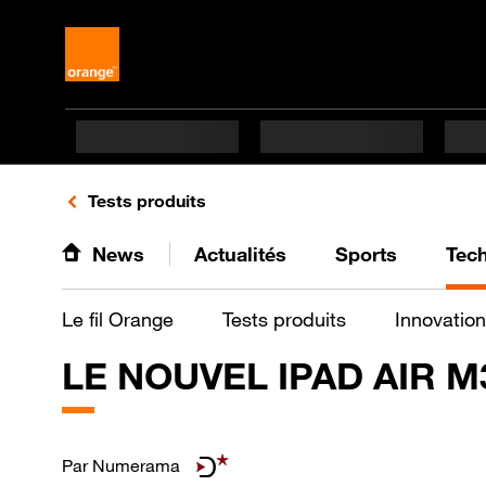
Retours vers le listing de vidéos de la catégorie
Tests produits
News
Actualités
Sports
Tec
Le fil Orange
Tests produits
Innovation
LE NOUVEL IPAD AIR M3
Par
Numerama