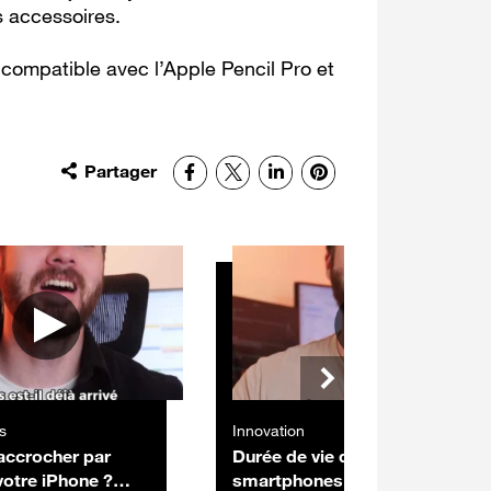
es accessoires.
 compatible avec l’Apple Pencil Pro et
Partager
Facebook
X
LinkedIn
Pinterest
s
Innovation
accrocher par
Durée de vie des
votre iPhone ?
smartphones :