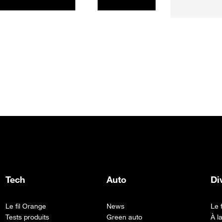
uce pour
l'obsolescence programmée
 cette fonction
appartient-elle au passé ?
Tech
Auto
Di
Le fil Orange
News
Le 
Tests produits
Green auto
À l