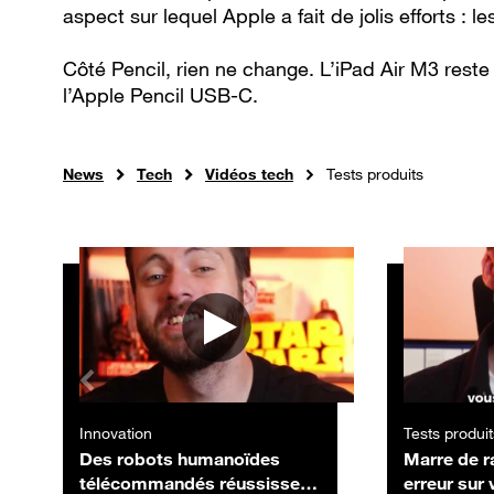
aspect sur lequel Apple a fait de jolis efforts : l
Côté Pencil, rien ne change. L’iPad Air M3 reste
l’Apple Pencil USB-C.
News
Tech
Vidéos tech
Tests produits
Autres vidéos
Innovation
Tests produit
Des robots humanoïdes
Marre de r
télécommandés réussissent
erreur sur 