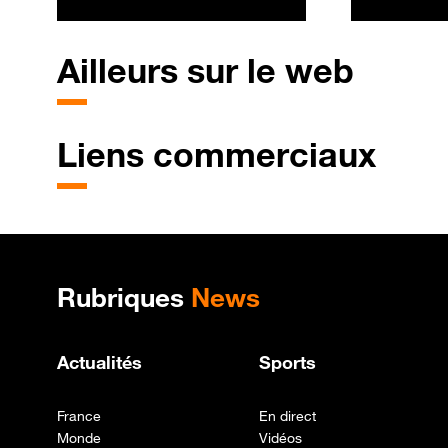
des opérations chirurgicales
Voici l'ast
sur des animaux vivants
désactiver
Ailleurs sur le web
Liens commerciaux
Plan de site
Rubriques
News
Actualités
Sports
France
En direct
Monde
Vidéos