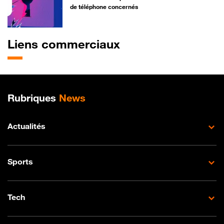
de téléphone concernés
Liens commerciaux
Plan de site
Rubriques
News
Actualités
Sports
Tech