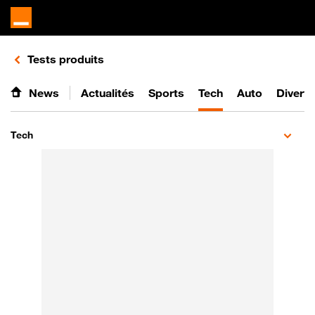
Retours vers le listing de vidéos de la catégorie
Tests produits
News
Actualités
Sports
Tech
Auto
Divert
Tech