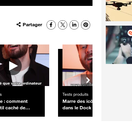
Partager
Facebook
X
LinkedIn
Pinterest
s
Tests produits
le : comment
Marre des icônes qui sautent
util caché de
dans le Dock de votre Mac ?
ur tester l'usure
Voici comment les bloquer
tterie