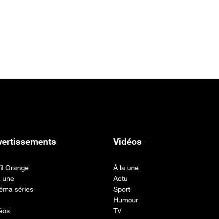
vertissements
Vidéos
fil Orange
À la une
a une
Actu
éma séries
Sport
Humour
éos
TV