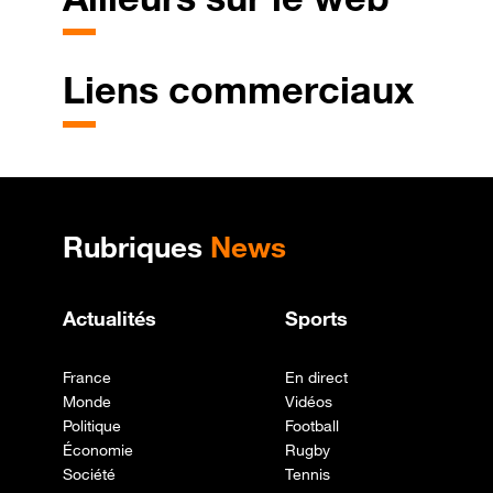
Liens commerciaux
Plan de site
Rubriques
News
Actualités
Sports
France
En direct
Monde
Vidéos
Politique
Football
Économie
Rugby
Société
Tennis