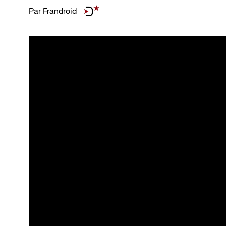
Par
Frandroid