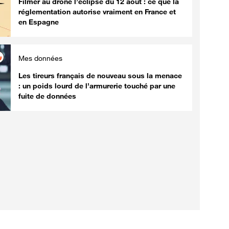
Filmer au drone l’éclipse du 12 août : ce que la
réglementation autorise vraiment en France et
en Espagne
Mes données
Les tireurs français de nouveau sous la menace
: un poids lourd de l’armurerie touché par une
fuite de données
Innovation
Innovation
Durée de vie des
Ce jeu vidéo
smartphones :
sera bientôt
l'obsolescence programmée
l'Assurance 
appartient-elle au passé ?