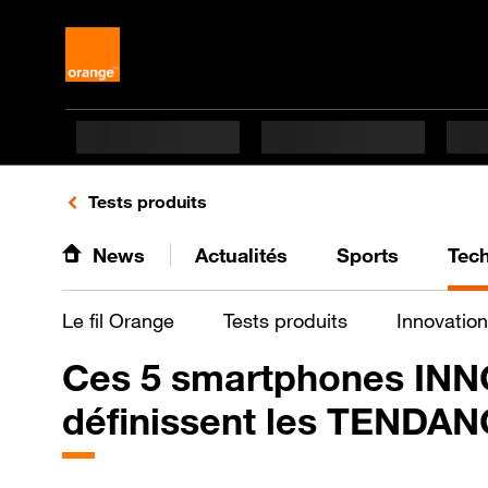
Retours vers le listing de vidéos de la catégorie
Tests produits
News
Actualités
Sports
Tec
Le fil Orange
Tests produits
Innovation
Ces 5 smartphones IN
définissent les TENDAN