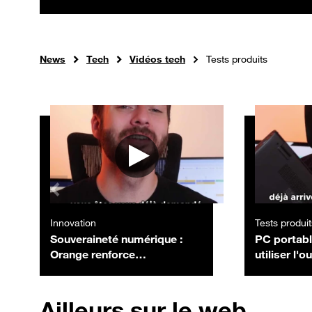
News
Tech
Vidéos tech
Tests produits
Autres vidéos
Innovation
Tests produit
Souveraineté numérique :
PC portab
Orange renforce
utiliser l'o
l'hébergement en France
Windows po
avec de nouveaux data
de votre ba
centers
Ailleurs sur le web