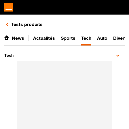
Retours vers le listing de vidéos de la catégorie
Tests produits
News
Actualités
Sports
Tech
Auto
Divert
Tech