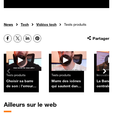
News
Tech
Vidéos tech
Tests produits
Facebook
X
LinkedIn
Pinterest
Partager
Autres vidéos
Tests produits
Tests produits
Innovation
Choisir sa barre
Marre des icônes
La Banqu
de son : l'erreur à
qui sautent dans
centrale
éviter avec sa TV
le Dock de votre
européen
Mac ? Voici
un ultim
comment les
banques 
Ailleurs sur le web
bloquer
protéger 