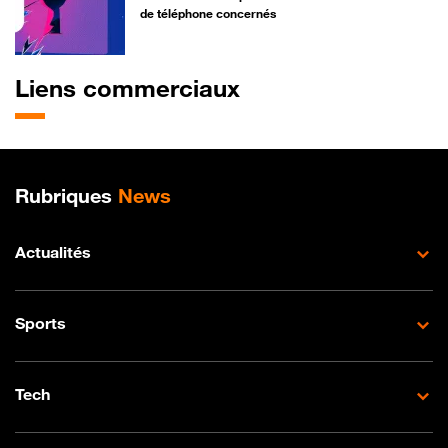
de téléphone concernés
Liens commerciaux
Plan de site
Rubriques
News
Actualités
Sports
Tech