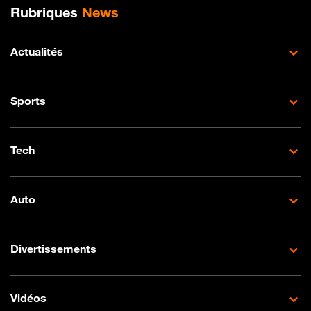
Plan de site
Rubriques
News
Actualités
Sports
Tech
Auto
Divertissements
Vidéos