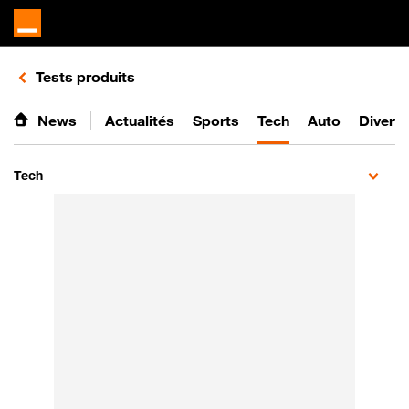
Retours vers le listing de vidéos de la catégorie
Tests produits
News
Actualités
Sports
Tech
Auto
Divert
Tech