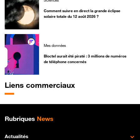
Sciences
Comment suivre en direct la grande éclipse
solaire totale du 12 août 2026 ?
Mes données
Bloctel aurait été piraté : 3 millions de numéros
de téléphone concernés
Liens commerciaux
Plan de site
Rubriques
News
Actualités