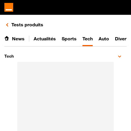
Retours vers le listing de vidéos de la catégorie
Tests produits
News
Actualités
Sports
Tech
Auto
Divert
Tech