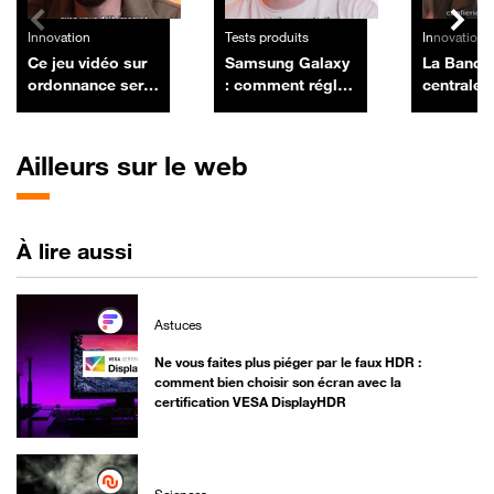
Innovation
Tests produits
Innovation
Ce jeu vidéo sur
Samsung Galaxy
La Banqu
ordonnance sera
: comment régler
centrale
bientôt
le problème
européen
remboursé par
d'empreinte
un ultim
l'Assurance
digitale avec une
banques 
Ailleurs sur le web
Maladie
protection
protéger 
d'écran
À lire aussi
Astuces
Ne vous faites plus piéger par le faux HDR :
comment bien choisir son écran avec la
certification VESA DisplayHDR