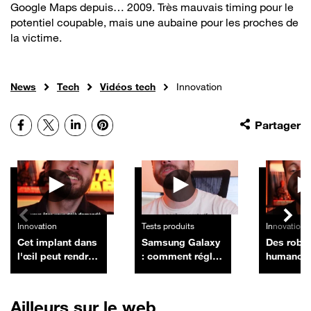
Google Maps depuis… 2009. Très mauvais timing pour le
potentiel coupable, mais une aubaine pour les proches de
la victime.
News
Tech
Vidéos tech
Innovation
Facebook
X
LinkedIn
Pinterest
Partager
Autres vidéos
Innovation
Tests produits
Innovation
Cet implant dans
Samsung Galaxy
Des robo
l'œil peut rendre
: comment régler
humanoï
la lecture aux
le problème
télécom
aveugles, et il
d'empreinte
réussisse
arrive en Europe
digitale avec une
opératio
Ailleurs sur le web