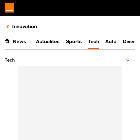
Retours vers le listing de vidéos de la catégorie
Innovation
News
Actualités
Sports
Tech
Auto
Divert
Tech