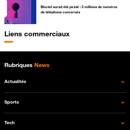
Bloctel aurait été piraté : 3 millions de numéros
de téléphone concernés
Liens commerciaux
Plan de site
Rubriques
News
Actualités
Sports
Tech