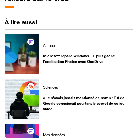
protection
chirurgic
d'écran
des anim
vivants
À lire aussi
Astuces
Microsoft répare Windows 11, puis gâche
l’application Photos avec OneDrive
Sciences
« Je n'avais jamais mentionné ce nom » : l’IA de
Google connaissait pourtant le secret de ce jeu
vidéo
Mes données