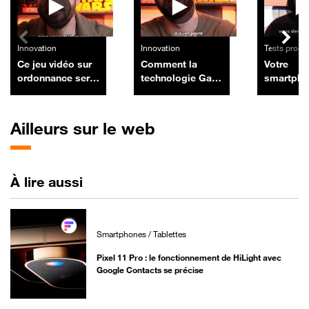
Innovation
Innovation
Tests produ
Ce jeu vidéo sur
Comment la
Votre
ordonnance sera
technologie GaN
smartpho
bientôt
a divisé par deux
reçoit pl
remboursé par
la taille des
mises à j
l'Assurance
chargeurs de nos
devez-vou
Ailleurs sur le web
Maladie
smartphones et
changer 
ordinateurs
À lire aussi
Smartphones / Tablettes
Pixel 11 Pro : le fonctionnement de HiLight avec
Google Contacts se précise