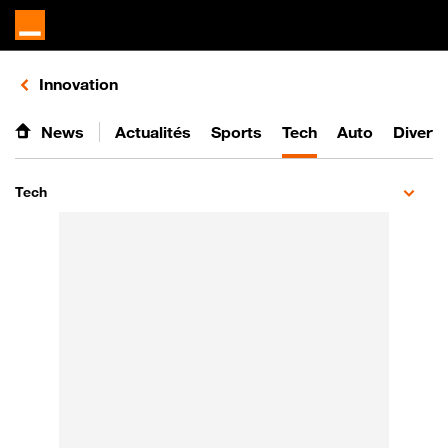
Retours vers le listing de vidéos de la catégorie
Innovation
News
Actualités
Sports
Tech
Auto
Divert
Tech