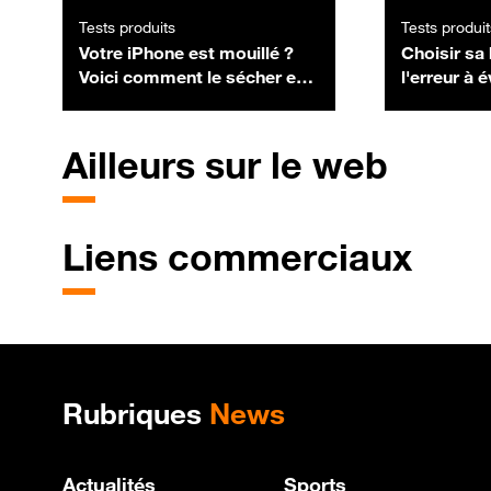
Tests produits
Tests produit
Votre iPhone est mouillé ?
Choisir sa 
Voici comment le sécher en
l'erreur à 
toute sécurité
Ailleurs sur le web
Liens commerciaux
Plan de site
Rubriques
News
Actualités
Sports