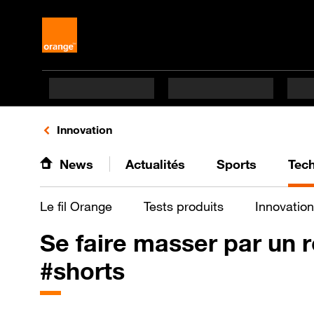
Retours vers le listing de vidéos de la catégorie
Innovation
News
Actualités
Sports
Tec
Le fil Orange
Tests produits
Innovation
Se faire masser par un 
#shorts