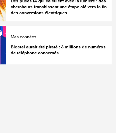
Des puces IA qui calculent avec la lumière : des
chercheurs franchissent une étape clé vers la fin
des conversions électriques
Mes données
Bloctel aurait été piraté : 3 millions de numéros
de téléphone concernés
Tests produits
Tests produits
Smartphone plein sans port
Samsung Ga
microSD : comment libérer
régler le pr
de l'espace sans rien effacer
d'empreinte 