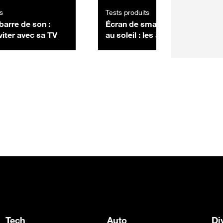
s
Tests produits
barre de son :
Écran de smartphone illisible
éviter avec sa TV
au soleil : les astuces
simples pour retrouver une
bonne visibilité
Tech
Auto
Di