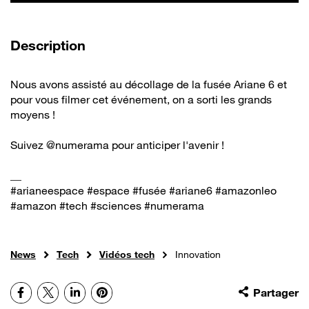
de la vidéo
Description
Nous avons assisté au décollage de la fusée Ariane 6 et
pour vous filmer cet événement, on a sorti les grands
moyens !
Suivez @numerama pour anticiper l'avenir !
__
#arianeespace #espace #fusée #ariane6 #amazonleo
#amazon #tech #sciences #numerama
News
Tech
Vidéos tech
Innovation
Facebook
X
LinkedIn
Pinterest
Partager