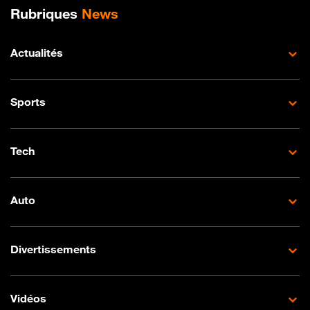
Plan de site
Rubriques
News
Actualités
Sports
Tech
Auto
Divertissements
Vidéos