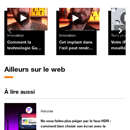
Autres vidéos
Innovation
Innovation
Tests produ
Comment la
Cet implant dans
Votre iPh
technologie GaN
l'œil peut rendre
mouillé ?
a divisé par deux
la lecture aux
comment 
la taille des
aveugles, et il
sécher en
chargeurs de nos
arrive en Europe
sécurité
Ailleurs sur le web
smartphones et
ordinateurs
À lire aussi
Astuces
Ne vous faites plus piéger par le faux HDR :
comment bien choisir son écran avec la