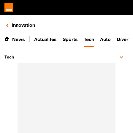
Retours vers le listing de vidéos de la catégorie
Innovation
News
Actualités
Sports
Tech
Auto
Divert
Tech