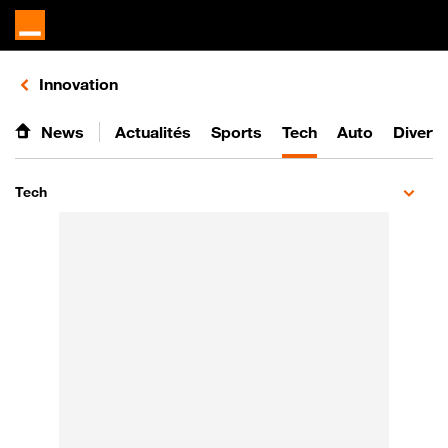
Retours vers le listing de vidéos de la catégorie
Innovation
News
Actualités
Sports
Tech
Auto
Divert
Tech