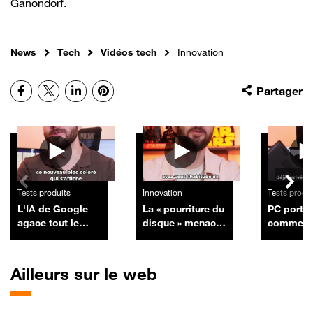
Ganondorf.
News
Tech
Vidéos tech
Innovation
Facebook
X
LinkedIn
Pinterest
Partager
Autres vidéos
Tests produits
Innovation
Tests produ
L'IA de Google
La « pourriture du
PC portab
agace tout le
disque » menace
comment u
monde !
de détruire
l'outil ca
Comment s'en
définitivement
Windows
débarrasser ?
vos collections
tester l'u
Ailleurs sur le web
de CD et DVD
votre batt