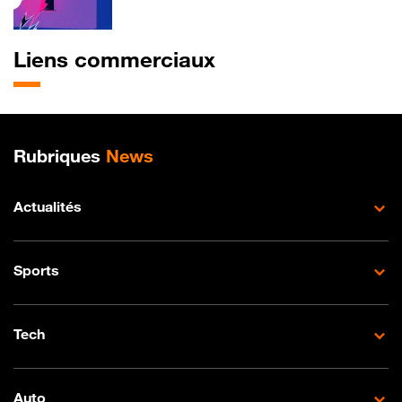
Liens commerciaux
Plan de site
Rubriques
News
Actualités
Sports
Tech
Auto