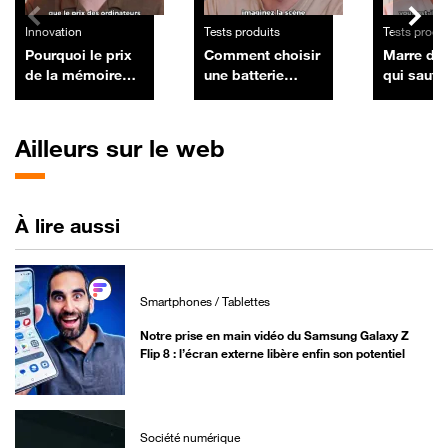
Innovation
Tests produits
Tests produ
Pourquoi le prix
Comment choisir
Marre de
de la mémoire
une batterie
qui saute
vive s’envole : la
externe (Power
le Dock d
crise de 1988
Bank) :
Mac ? Voi
nous éclaire sur
puissance, ports
comment 
Ailleurs sur le web
ce qui nous
et normes de
bloquer
attend
charge ?
À lire aussi
Smartphones / Tablettes
Notre prise en main vidéo du Samsung Galaxy Z
Flip 8 : l’écran externe libère enfin son potentiel
Société numérique