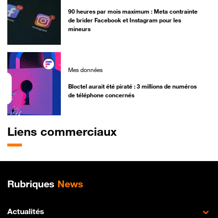
90 heures par mois maximum : Meta contrainte
de brider Facebook et Instagram pour les
mineurs
Mes données
Bloctel aurait été piraté : 3 millions de numéros
de téléphone concernés
Liens commerciaux
Plan de site
Rubriques
News
Actualités