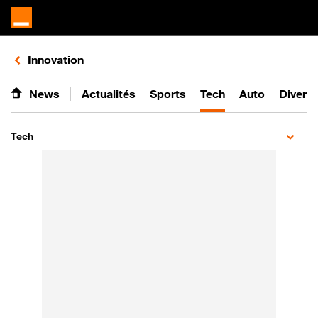
Retours vers le listing de vidéos de la catégorie
Innovation
News
Actualités
Sports
Tech
Auto
Divert
Tech