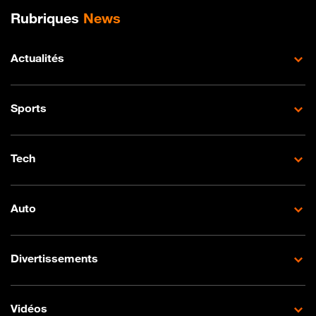
Plan de site
Rubriques
News
Actualités
Sports
Tech
Auto
Divertissements
Vidéos