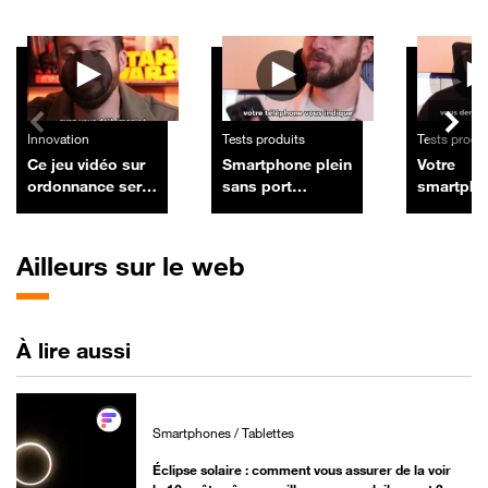
Autres vidéos
Innovation
Tests produits
Tests produ
Ce jeu vidéo sur
Smartphone plein
Votre
ordonnance sera
sans port
smartpho
bientôt
microSD :
reçoit pl
remboursé par
comment libérer
mises à j
l'Assurance
de l'espace sans
devez-vou
Ailleurs sur le web
Maladie
rien effacer
changer 
À lire aussi
Smartphones / Tablettes
Éclipse solaire : comment vous assurer de la voir