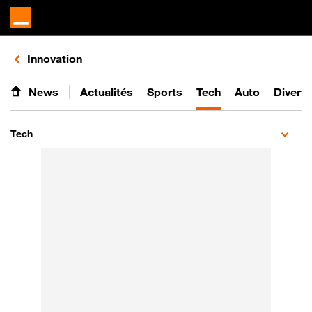
Retours vers le listing de vidéos de la catégorie
Innovation
News
Actualités
Sports
Tech
Auto
Divert
Tech