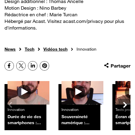
Design additionnel : Thomas Ancelle
Motion Design : Nino Barbey
Rédactrice en chef : Marie Turcan
Hébergé par Acast. Visitez acast.com/privacy pour plus
d'informations.
News
Tech
Vidéos tech
Innovation
Facebook
X
LinkedIn
Pinterest
Partager
Autres vidéos
Innovation
Innovation
Tests produ
Durée de vie des
Souveraineté
Écran de
smartphones :
numérique :
smartph
l'obsolescence
Orange renforce
illisible a
programmée
l'hébergement en
les astuc