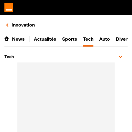
Retours vers le listing de vidéos de la catégorie
Innovation
News
Actualités
Sports
Tech
Auto
Divert
Tech