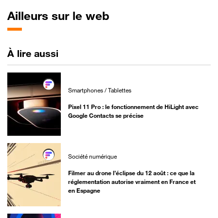
appartient-elle au
France avec de
simples 
Ailleurs sur le web
passé ?
nouveaux data
retrouver
centers
bonne visi
À lire aussi
Smartphones / Tablettes
Pixel 11 Pro : le fonctionnement de HiLight avec
Google Contacts se précise
Société numérique
Filmer au drone l’éclipse du 12 août : ce que la
réglementation autorise vraiment en France et
en Espagne