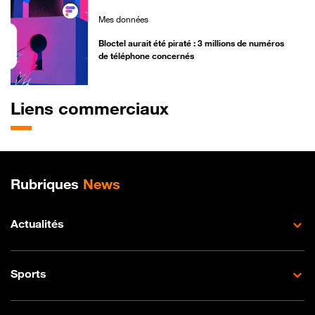
Mes données
Bloctel aurait été piraté : 3 millions de numéros
de téléphone concernés
Liens commerciaux
Plan de site
Rubriques
News
Actualités
Sports