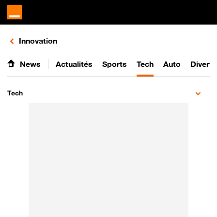
Retours vers le listing de vidéos de la catégorie
Innovation
News
Actualités
Sports
Tech
Auto
Divert
Tech