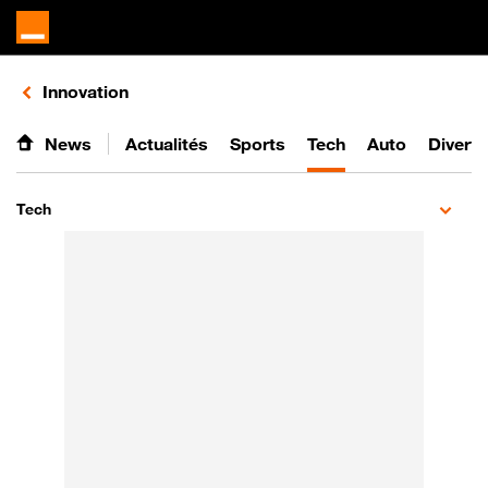
Retours vers le listing de vidéos de la catégorie
Innovation
News
Actualités
Sports
Tech
Auto
Divert
Tech