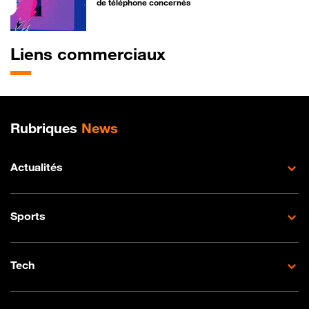
de téléphone concernés
Liens commerciaux
Plan de site
Rubriques
News
Actualités
Sports
Tech