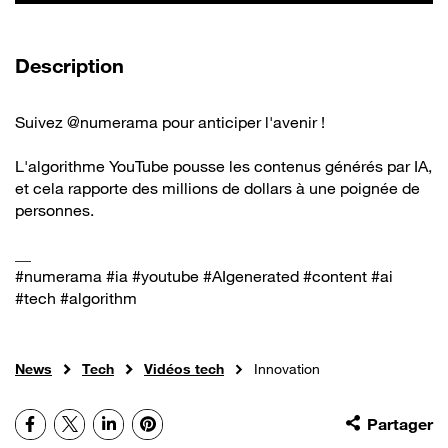
de la vidéo
Description
Suivez @numerama pour anticiper l'avenir !
L'algorithme YouTube pousse les contenus générés par IA,
et cela rapporte des millions de dollars à une poignée de
personnes.
__
#numerama #ia #youtube #AIgenerated #content #ai
#tech #algorithm
News
Tech
Vidéos tech
Innovation
Facebook
X
LinkedIn
Pinterest
Partager