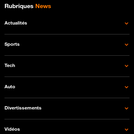
Plan de site
Rubriques
News
Actualités
Sports
Tech
Auto
Divertissements
Vidéos