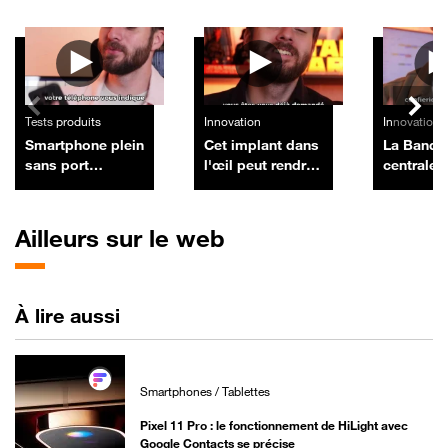
Autres vidéos
Tests produits
Innovation
Innovation
Smartphone plein
Cet implant dans
La Banqu
sans port
l'œil peut rendre
centrale
microSD :
la lecture aux
européen
comment libérer
aveugles, et il
un ultim
de l'espace sans
arrive en Europe
banques 
Ailleurs sur le web
rien effacer
protéger 
À lire aussi
Smartphones / Tablettes
Pixel 11 Pro : le fonctionnement de HiLight avec
Google Contacts se précise