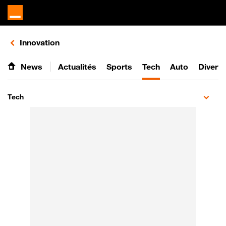
Retours vers le listing de vidéos de la catégorie
Innovation
News
Actualités
Sports
Tech
Auto
Divert
Tech