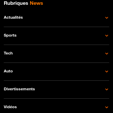
Plan de site
Rubriques
News
Actualités
Sports
Tech
Auto
Divertissements
Vidéos