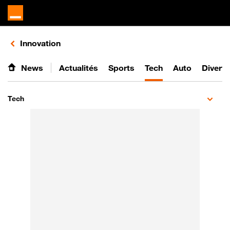
Retours vers le listing de vidéos de la catégorie
Innovation
News
Actualités
Sports
Tech
Auto
Divert
Tech