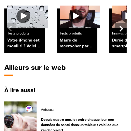
Autres vidéos
Tests produits
Tests produits
Innovation
Votre iPhone est
Marre de
Durée de 
mouillé ? Voici
raccrocher par
smartpho
comment le
erreur sur votre
l'obsole
sécher en toute
iPhone ? Voici
program
sécurité
l'astuce pour
appartien
Ailleurs sur le web
désactiver cette
passé ?
fonction
À lire aussi
Astuces
Depuis quatre ans, je rentre chaque jour ces
données de santé dans un tableur : voici ce que
j’ai découvert