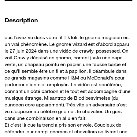
de la vidéo
Description
ous l’avez vu dans votre fil TikTok, le gnome magicien est
un vrai phénomène. Le gnome wizard est d’abord apparu
le 27 juin 2024 dans une vidéo de crawly_possessed. On
voit Crawly déguisé en gnome, portant juste une cape
verte, un chapeau pointu en papier, une fausse barbe et
ce qu’il semble être un filet à papillon. Il déambule dans
de grands magasins comme H&M ou McDonald's pour
perturber clients et employés. La vidéo est accélérée,
donnant un côté cartoon et le tout est accompagné d’une
musique étrange, Misantrop de Blod besvimelse (du
dungeon core apparement). Très vite un adversaire s’est
vu s’opposer au célèbre gnome : le chevalier. Un gars
dans une combinaison en allu en fait.
Et c’est là que la trend a pris son envole. Soucieux de
défendre leur camp, gnomes et chevaliers se livrent une