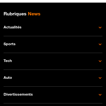
Plan de site
Rubriques
News
Actualités
Sports
Tech
Auto
Divertissements