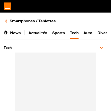
Retours vers le listing d'articles de la catégorie
Smartphones / Tablettes
News
Actualités
Sports
Tech
Auto
Divert
Tech