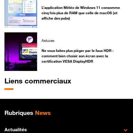
L’application Météo de Windows 11 consomme
cinq fois plus de RAM que celle de macOS (et
affiche des pubs)
Astuces
Ne vous faites plus piéger par le faux HDR :
comment bien choisir son écran avec la
certification VESA DisplayHDR
Liens commerciaux
Plan de site
Rubriques
News
Actualités