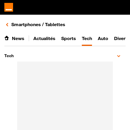
Retours vers le listing d'articles de la catégorie
Smartphones / Tablettes
News
Actualités
Sports
Tech
Auto
Divert
Tech