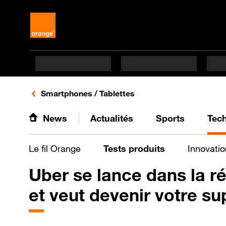
Retours vers le listing d'articles de la catégorie
Smartphones / Tablettes
News
Actualités
Sports
Tec
Le fil Orange
Tests produits
Innovatio
Uber se lance dans la ré
et veut devenir votre s