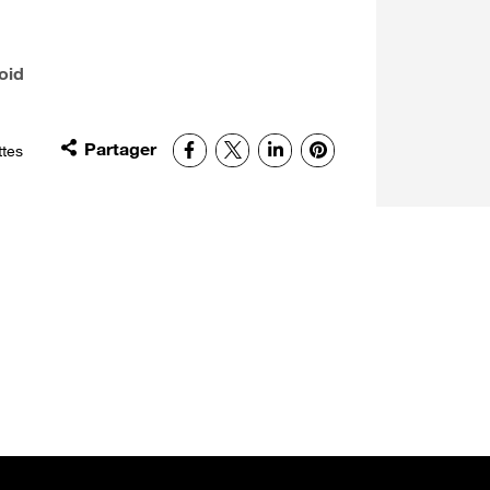
oid
Partager
Facebook
X
LinkedIn
Pinterest
ttes