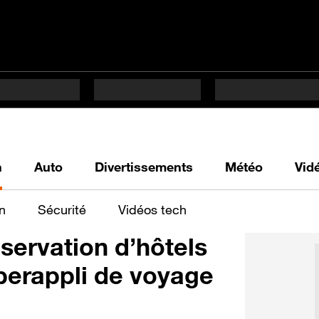
h
Auto
Divertissements
Météo
Vid
n
Sécurité
Vidéos tech
servation d’hôtels
uperappli de voyage