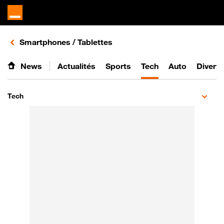
Retours vers le listing d'articles de la catégorie
Smartphones / Tablettes
News
Actualités
Sports
Tech
Auto
Divert
Tech