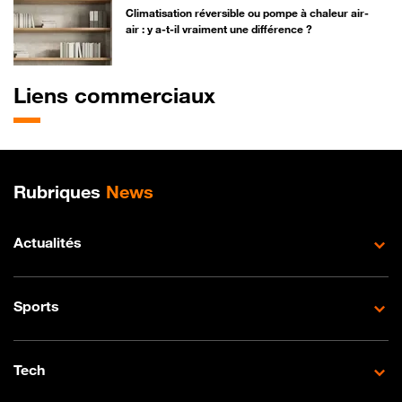
Climatisation réversible ou pompe à chaleur air-
air : y a-t-il vraiment une différence ?
Liens commerciaux
Plan de site
Rubriques
News
Actualités
Sports
Tech