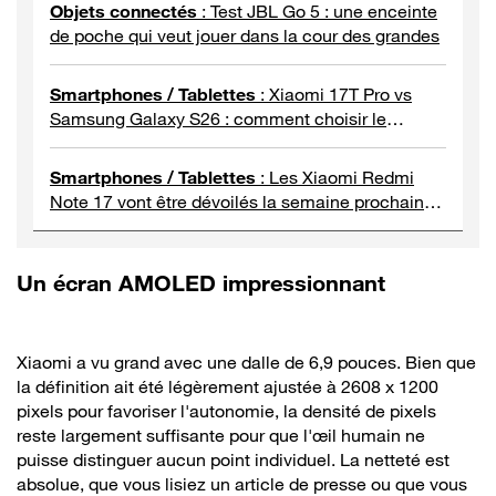
Objets connectés
:
Test JBL Go 5 : une enceinte
de poche qui veut jouer dans la cour des grandes
Smartphones / Tablettes
:
Xiaomi 17T Pro vs
Samsung Galaxy S26 : comment choisir le
meilleur smartphone à moins de 1000 euros ?
Smartphones / Tablettes
:
Les Xiaomi Redmi
Note 17 vont être dévoilés la semaine prochaine
(en plein jour férié pour la France)
Un écran AMOLED impressionnant
Xiaomi a vu grand avec une dalle de 6,9 pouces. Bien que
la définition ait été légèrement ajustée à 2608 x 1200
pixels pour favoriser l'autonomie, la densité de pixels
reste largement suffisante pour que l'œil humain ne
puisse distinguer aucun point individuel. La netteté est
absolue, que vous lisiez un article de presse ou que vous