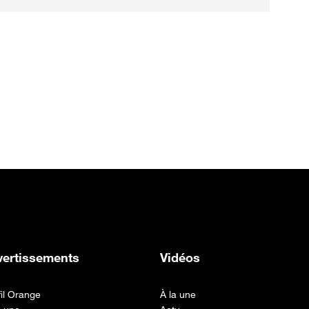
vertissements
Vidéos
fil Orange
À la une