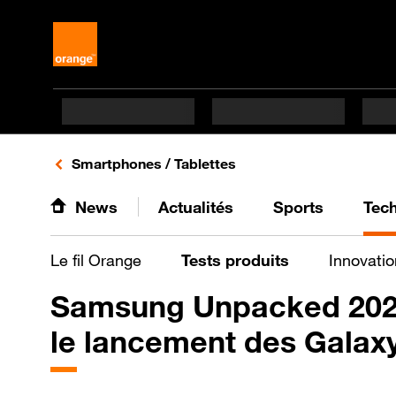
Retours vers le listing d'articles de la catégorie
Smartphones / Tablettes
News
Actualités
Sports
Tec
Le fil Orange
Tests produits
Innovatio
Samsung Unpacked 2026
le lancement des Galax