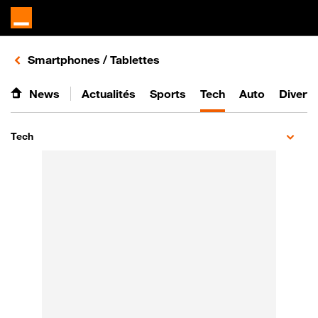
Retours vers le listing d'articles de la catégorie
Smartphones / Tablettes
News
Actualités
Sports
Tech
Auto
Divert
Tech