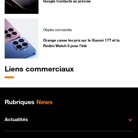
Google Contacts se précise
Objets connectés
Orange casse les prix sur le Xiaomi 17T et la
Redmi Watch 5 pour l’été
Liens commerciaux
Plan de site
Rubriques
News
Actualités