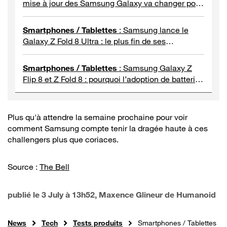
mise à jour des Samsung Galaxy va changer pour
vous
Smartphones / Tablettes
:
Samsung lance le
Galaxy Z Fold 8 Ultra : le plus fin de ses
smartphones pliables
Smartphones / Tablettes
:
Samsung Galaxy Z
Flip 8 et Z Fold 8 : pourquoi l’adoption de batteries
silicium-carbone est une bonne nouvelle ?
Plus qu'à attendre la semaine prochaine pour voir
comment Samsung compte tenir la dragée haute à ces
challengers plus que coriaces.
Source :
The Bell
publié le
3 July à 13h52
, Maxence Glineur de Humanoid
News
Tech
Tests produits
Smartphones / Tablettes