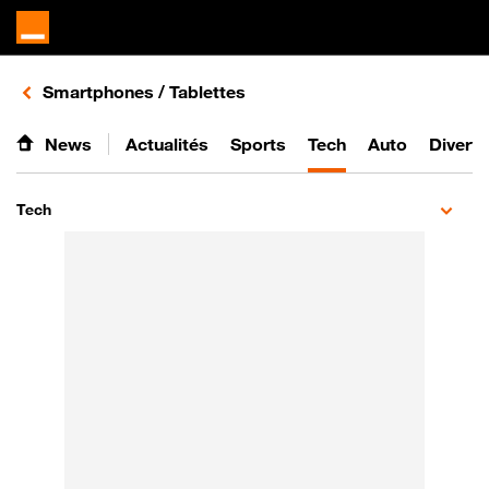
Retours vers le listing d'articles de la catégorie
Smartphones / Tablettes
News
Actualités
Sports
Tech
Auto
Divert
Tech