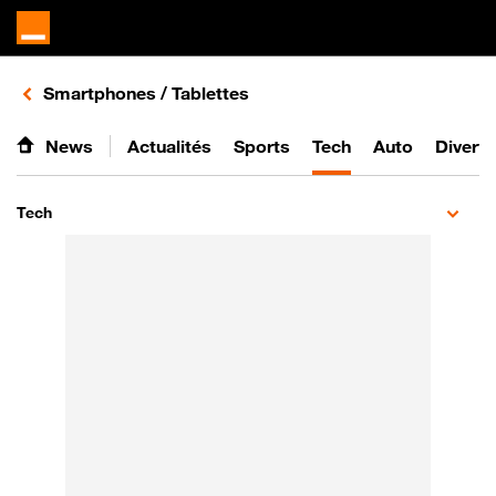
Retours vers le listing d'articles de la catégorie
Smartphones / Tablettes
News
Actualités
Sports
Tech
Auto
Divert
Tech