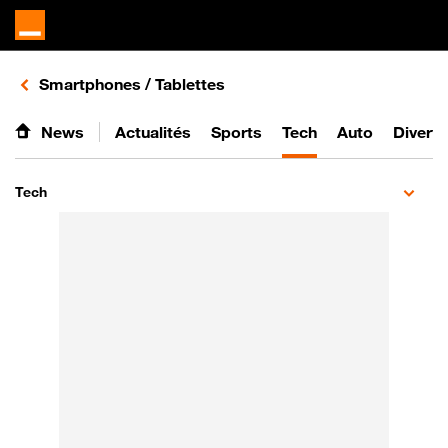
Retours vers le listing d'articles de la catégorie
Smartphones / Tablettes
News
Actualités
Sports
Tech
Auto
Divert
Tech