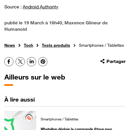
Source :
Android Authority
publié le
19 March à 16h40
, Maxence Glineur de
Humanoid
News
Tech
Tests produits
Smartphones / Tablettes
Facebook
X
LinkedIn
Pinterest
Partager
Ailleurs sur le web
À lire aussi
Smartphones / Tablettes
WhatsApp déploie la commande @tous pour