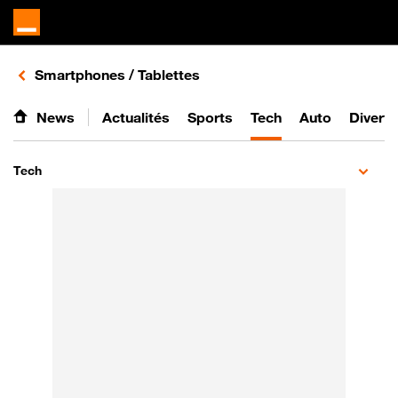
Retours vers le listing d'articles de la catégorie
Smartphones / Tablettes
News
Actualités
Sports
Tech
Auto
Divert
Tech