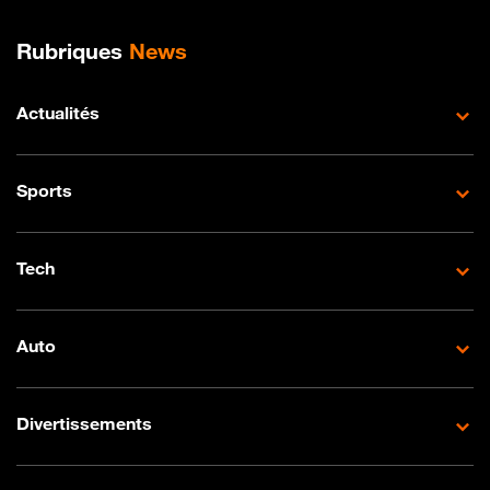
Plan de site
Rubriques
News
Actualités
Sports
Tech
Auto
Divertissements