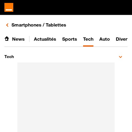
Retours vers le listing d'articles de la catégorie
Smartphones / Tablettes
News
Actualités
Sports
Tech
Auto
Divert
Tech