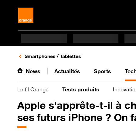
Retours vers le listing d'articles de la catégorie
Smartphones / Tablettes
News
Actualités
Sports
Tec
Le fil Orange
Tests produits
Innovatio
Apple s'apprête-t-il à 
ses futurs iPhone ? On fa