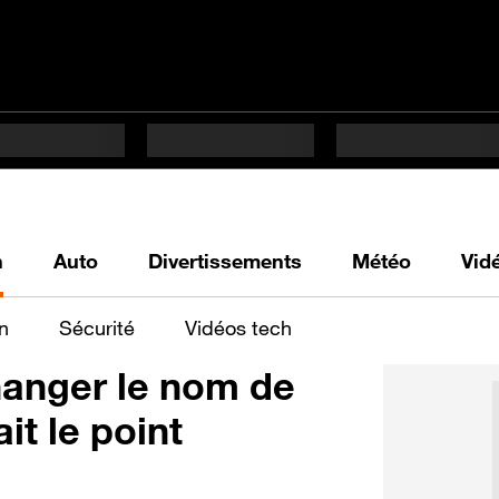
h
Auto
Divertissements
Météo
Vid
n
Sécurité
Vidéos tech
changer le nom de
it le point