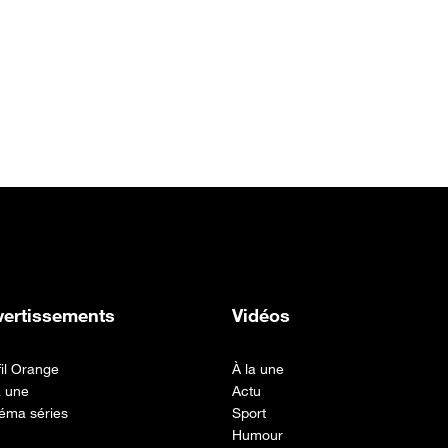
vertissements
Vidéos
fil Orange
À la une
a une
Actu
éma séries
Sport
Humour