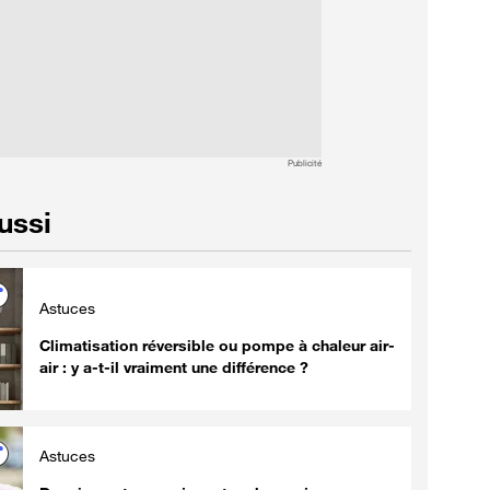
Publicité
aussi
Astuces
Climatisation réversible ou pompe à chaleur air-
air : y a-t-il vraiment une différence ?
Astuces