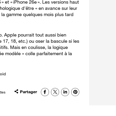
» et « iPhone 26e ». Les versions haut
ologique d'être « en avance sur leur
r la gamme quelques mois plus tard
no. Apple pourrait tout aussi bien
 17, 18, etc.) ou oser la bascule si les
tifs. Mais en coulisse, la logique
ée modèle » colle parfaitement à la
oid
Partager
Facebook
X
LinkedIn
Pinterest
ttes