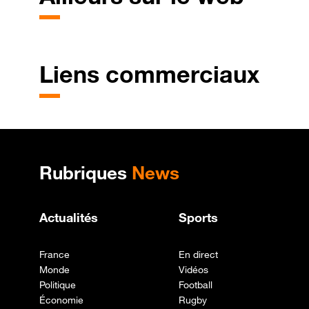
Liens commerciaux
Plan de site
Rubriques
News
Actualités
Sports
France
En direct
Monde
Vidéos
Politique
Football
Économie
Rugby