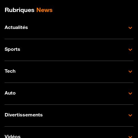
Plan de site
Rubriques
News
Actualités
Sports
Tech
Auto
Divertissements
Vidéos