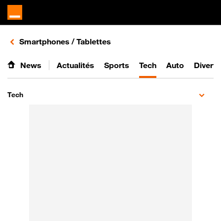
Retours vers le listing d'articles de la catégorie
Smartphones / Tablettes
News
Actualités
Sports
Tech
Auto
Divert
Tech